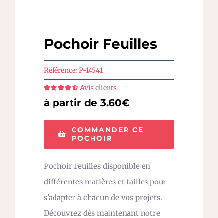
Pochoir Feuilles
Référence:
P-14541
Avis clients
Note
4.5
sur
à partir de 3.60€
5
COMMANDER CE
POCHOIR
Pochoir Feuilles disponible en
différentes matières et tailles pour
s’adapter à chacun de vos projets.
Découvrez dès maintenant notre