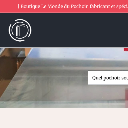
Passer
| Boutique Le Monde du Pochoir, fabricant et spéci
au
contenu
Rechercher: