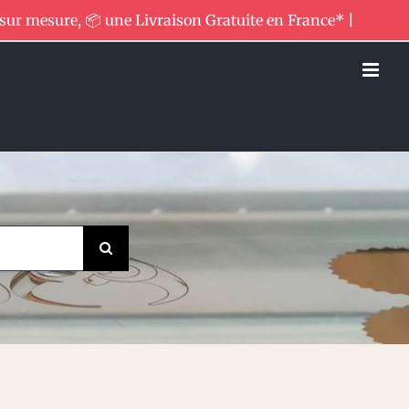
 sur mesure, 📦 une Livraison Gratuite en France* |