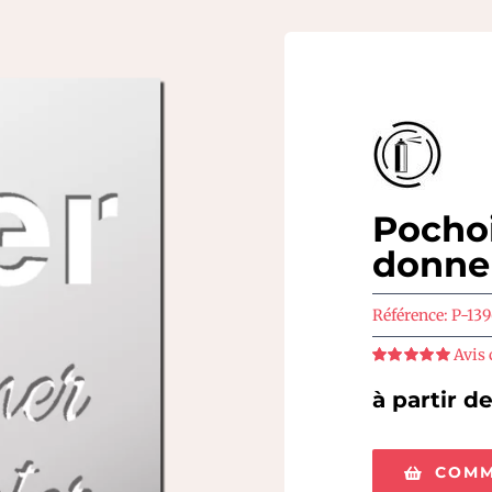
Pochoi
donne
Référence:
P-139
Avis 
Note
5
sur 5
à partir d
COMM