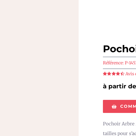
Pochoi
Référence:
P-145
Avis 
Note
4.5
sur
5
à partir d
COMM
Pochoir Arbre 
tailles pour s’