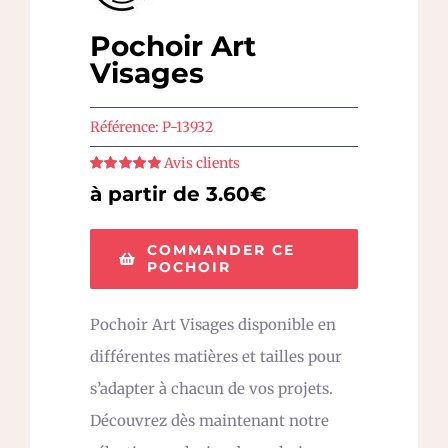
Pochoir Art
Visages
Référence:
P-13932
Avis clients
Note
5
sur 5
à partir de 3.60€
COMMANDER CE
POCHOIR
Pochoir Art Visages disponible en
différentes matières et tailles pour
s’adapter à chacun de vos projets.
Découvrez dès maintenant notre