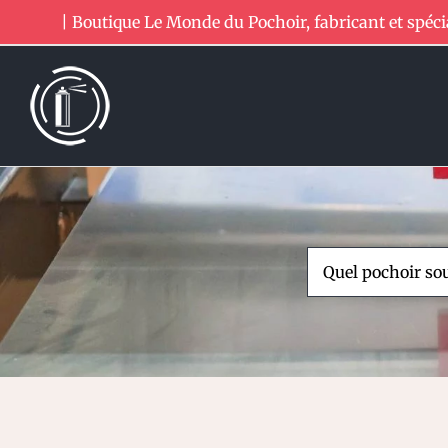
Passer
| Boutique Le Monde du Pochoir, fabricant et spéci
au
contenu
Rechercher: