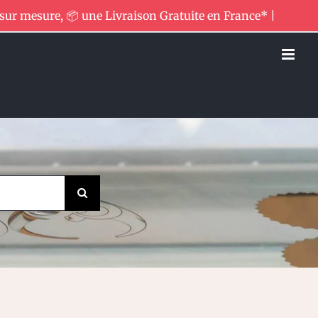
 sur mesure, 📦 une Livraison Gratuite en France* |