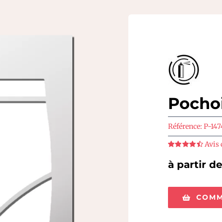
Pocho
Référence:
P-147
Avis 
Note
4.5
sur
5
à partir d
COMM