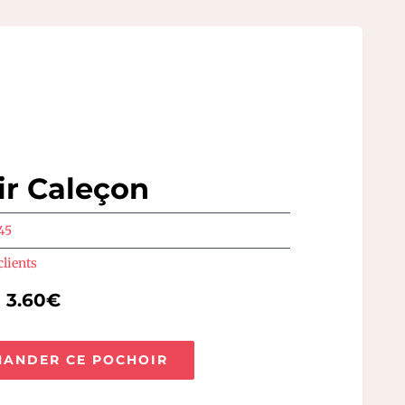
ir Caleçon
45
clients
e 3.60€
ANDER CE POCHOIR