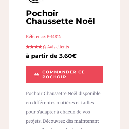
Pochoir
Chaussette Noël
Référence:
P-14814
Avis clients
Note
4.5
sur
à partir de 3.60€
5
COMMANDER CE
POCHOIR
Pochoir Chaussette Noël disponible
en différentes matières et tailles
pour s’adapter à chacun de vos
projets. Découvrez dès maintenant