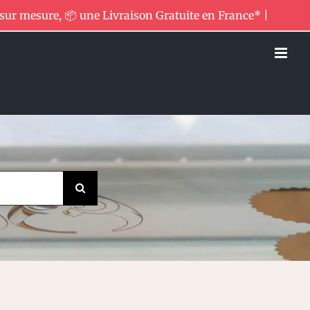
 sur mesure, 📦 une Livraison Gratuite en France* |