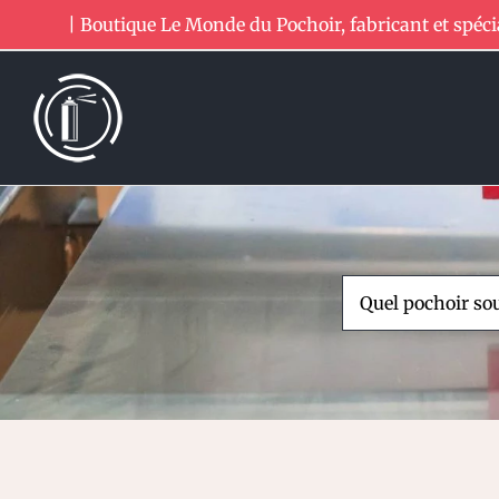
Passer
| Boutique Le Monde du Pochoir, fabricant et spéci
au
contenu
Rechercher: