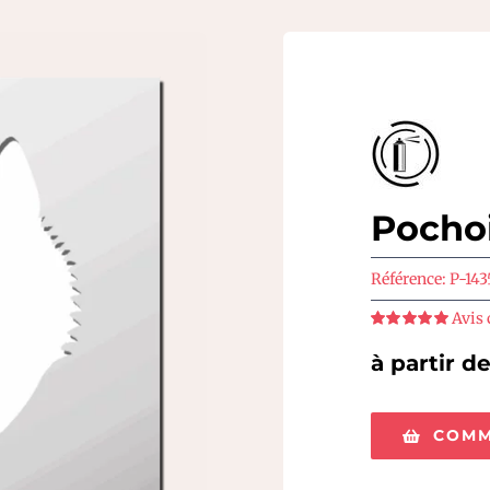
Pocho
Référence:
P-143
Avis 
Note
5
sur 5
à partir d
COMM