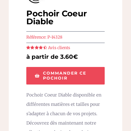
Pochoir Coeur
Diable
Référence:
P-14328
Avis clients
Note
4.5
sur
à partir de 3.60€
5
COMMANDER CE
POCHOIR
Pochoir Coeur Diable disponible en
différentes matières et tailles pour
s’adapter à chacun de vos projets.
Découvrez dès maintenant notre