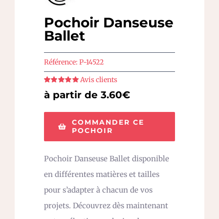
Pochoir Danseuse
Ballet
Référence:
P-14522
Avis clients
Note
5
sur 5
à partir de 3.60€
COMMANDER CE
POCHOIR
Pochoir Danseuse Ballet disponible
en différentes matières et tailles
pour s’adapter à chacun de vos
projets. Découvrez dès maintenant