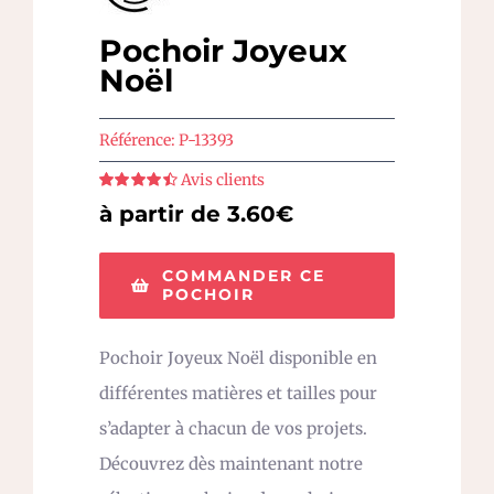
Pochoir Joyeux
Noël
Référence:
P-13393
Avis clients
Note
4.5
sur
à partir de 3.60€
5
COMMANDER CE
POCHOIR
Pochoir Joyeux Noël disponible en
différentes matières et tailles pour
s’adapter à chacun de vos projets.
Découvrez dès maintenant notre