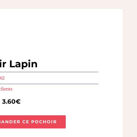
r Lapin
062
clients
e 3.60€
ANDER CE POCHOIR