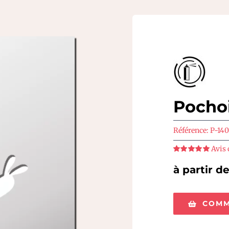
Pochoi
Référence:
P-14
Avis 
Note
5
sur 5
à partir d
COMM