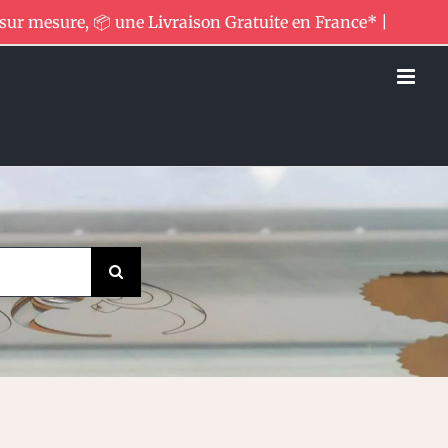
 sur mesure, 📦 une Livraison Gratuite en France* |