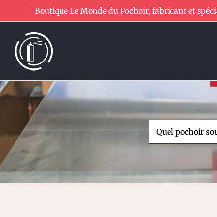
Passer
| Boutique Le Monde du Pochoir, fabricant et spéci
au
contenu
Rechercher: