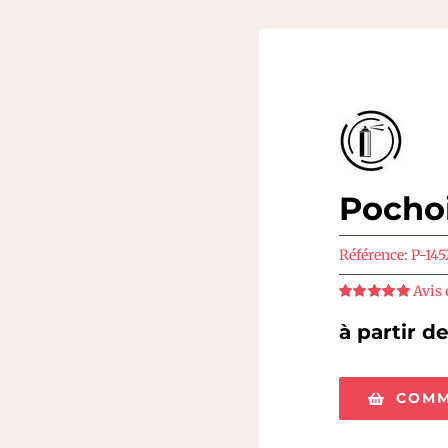
Pocho
Référence:
P-145
Avis 
Note
5
sur 5
à partir d
COMM