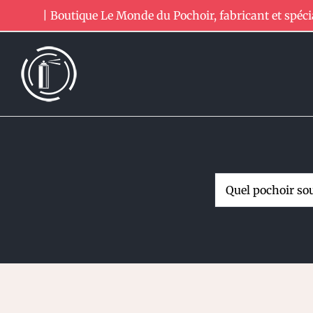
Passer
| Boutique Le Monde du Pochoir, fabricant et spéci
au
contenu
Rechercher: