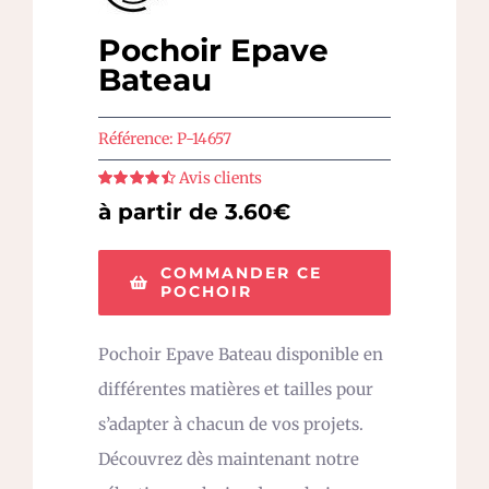
Pochoir Epave
Bateau
Référence:
P-14657
Avis clients
Note
4.5
sur
à partir de 3.60€
5
COMMANDER CE
POCHOIR
Pochoir Epave Bateau disponible en
différentes matières et tailles pour
s’adapter à chacun de vos projets.
Découvrez dès maintenant notre