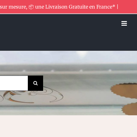
 sur mesure, 📦 une Livraison Gratuite en France* |