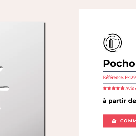
Pochoi
Référence:
P-129
Avis 
Note
5
sur 5
à partir d
COMM