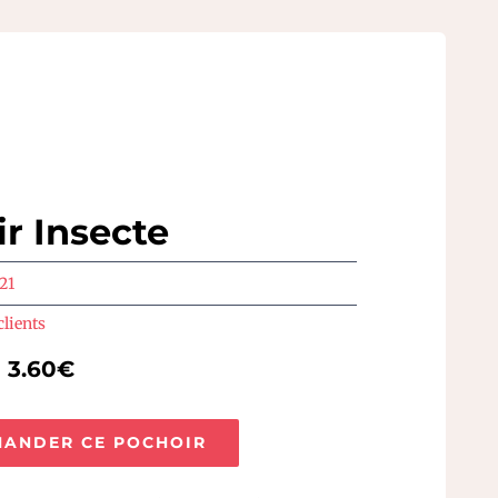
r Insecte
21
clients
e 3.60€
ANDER CE POCHOIR