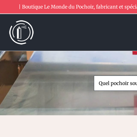
Passer
| Boutique Le Monde du Pochoir, fabricant et spéci
au
contenu
Rechercher: