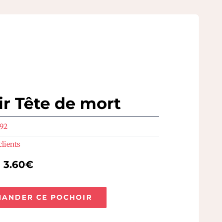
r Tête de mort
492
clients
e 3.60€
ANDER CE POCHOIR