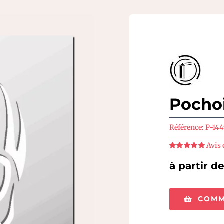
Pochoi
Référence:
P-14
Avis 
Note
5
sur 5
à partir d
COMM