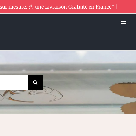
 sur mesure, 📦 une Livraison Gratuite en France* |