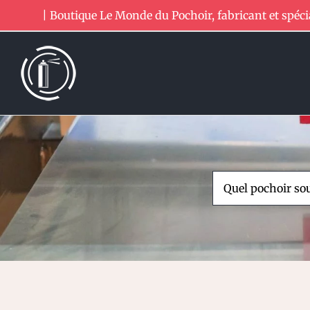
Passer
| Boutique Le Monde du Pochoir, fabricant et spéci
au
contenu
Rechercher: