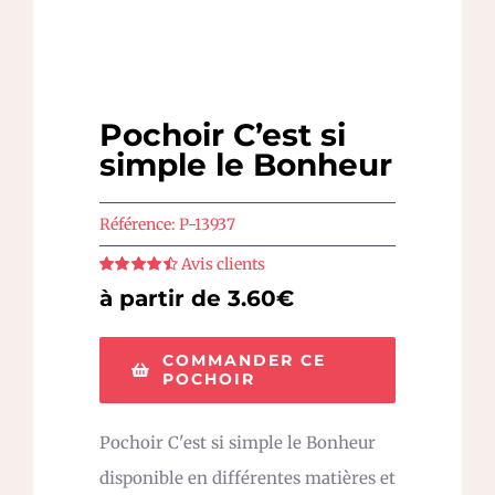
Pochoir C’est si
simple le Bonheur
Référence:
P-13937
Avis clients
Note
4.5
sur
à partir de 3.60€
5
COMMANDER CE
POCHOIR
Pochoir C'est si simple le Bonheur
disponible en différentes matières et