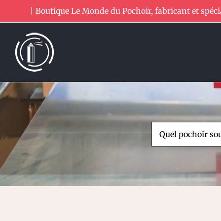
Passer
| Boutique Le Monde du Pochoir, fabricant et spéci
au
contenu
Rechercher: