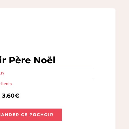
r Père Noël
507
clients
e 3.60€
ANDER CE POCHOIR