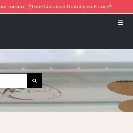
 sur mesure, 📦 une Livraison Gratuite en France* |