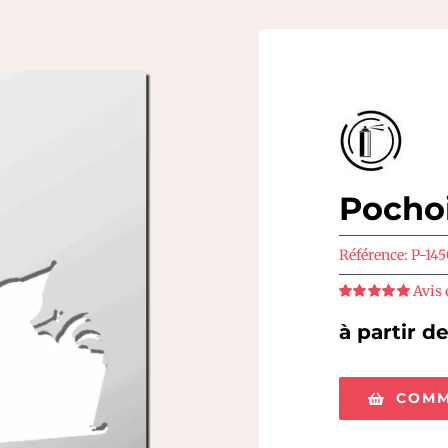
Pochoi
Référence:
P-14
Avis 
Note
5
sur 5
à partir d
COMM