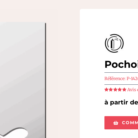
Pochoi
Référence:
P-14
Avis 
Note
5
sur 5
à partir d
COMM