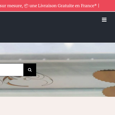
 sur mesure, 📦 une Livraison Gratuite en France* |