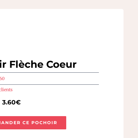
r Flèche Coeur
260
clients
e 3.60€
ANDER CE POCHOIR