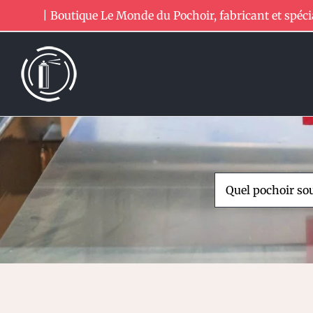
Passer
| Boutique Le Monde du Pochoir, fabricant et spéci
au
contenu
Rechercher: