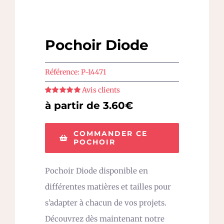
Pochoir Diode
Référence:
P-14471
Avis clients
Note
5
sur 5
à partir de 3.60€
COMMANDER CE
POCHOIR
Pochoir Diode disponible en
différentes matières et tailles pour
s’adapter à chacun de vos projets.
Découvrez dès maintenant notre