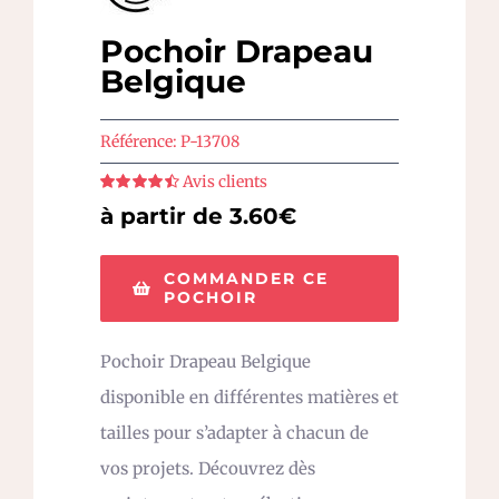
Pochoir Drapeau
Belgique
Référence:
P-13708
Avis clients
Note
4.5
sur
à partir de 3.60€
5
COMMANDER CE
POCHOIR
Pochoir Drapeau Belgique
disponible en différentes matières et
tailles pour s’adapter à chacun de
vos projets. Découvrez dès