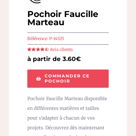
Pochoir Faucille
Marteau
Référence:
P-14525
Avis clients
Note
4.5
sur
à partir de 3.60€
5
COMMANDER CE
POCHOIR
Pochoir Faucille Marteau disponible
en différentes matières et tailles
pour s’adapter à chacun de vos
projets. Découvrez dès maintenant