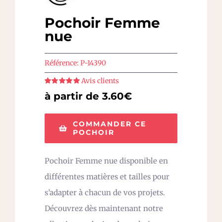
Pochoir Femme
nue
Référence:
P-14390
Avis clients
Note
5
sur 5
à partir de 3.60€
COMMANDER CE
POCHOIR
Pochoir Femme nue disponible en
différentes matières et tailles pour
s’adapter à chacun de vos projets.
Découvrez dès maintenant notre