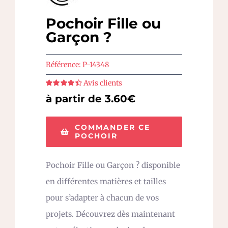
Pochoir Fille ou
Garçon ?
Référence:
P-14348
Avis clients
Note
4.5
sur
à partir de 3.60€
5
COMMANDER CE
POCHOIR
Pochoir Fille ou Garçon ? disponible
en différentes matières et tailles
pour s’adapter à chacun de vos
projets. Découvrez dès maintenant