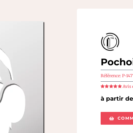
Pochoi
Référence:
P-14
Avis 
Note
5
sur 5
à partir d
COMM