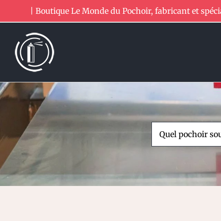
Passer
| Boutique Le Monde du Pochoir, fabricant et spéci
au
contenu
Rechercher: