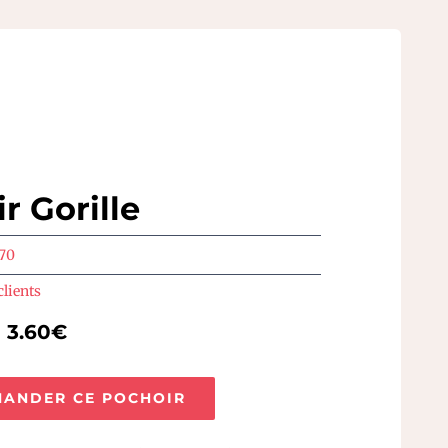
r Gorille
770
clients
e 3.60€
ANDER CE POCHOIR