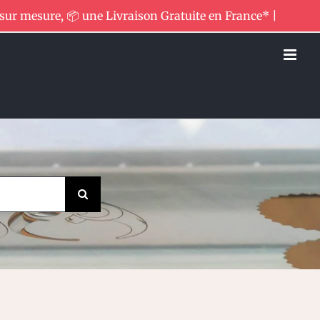
 sur mesure, 📦 une Livraison Gratuite en France* |