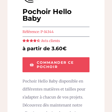
Pochoir Hello
Baby
Référence:
P-14344
Avis clients
Note
4.5
sur
à partir de 3.60€
5
COMMANDER CE
POCHOIR
Pochoir Hello Baby disponible en
différentes matières et tailles pour
s’adapter à chacun de vos projets.
Découvrez dès maintenant notre