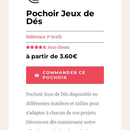
Pochoir Jeux de
Dés
Référence:
P-14455
Avis clients
Note
4.5
sur
à partir de 3.60€
5
COMMANDER CE
POCHOIR
Pochoir Jeux de Dés disponible en
différentes matières et tailles pour
s’adapter à chacun de vos projets.
Découvrez dès maintenant notre