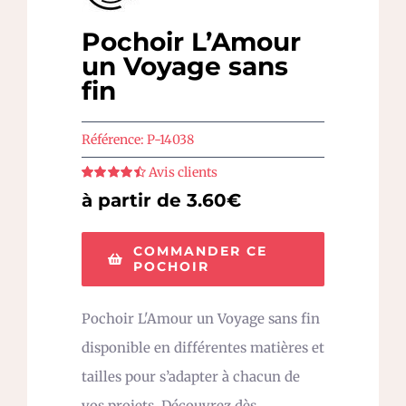
Pochoir L’Amour
un Voyage sans
fin
Référence:
P-14038
Avis clients
Note
4.5
sur
à partir de 3.60€
5
COMMANDER CE
POCHOIR
Pochoir L'Amour un Voyage sans fin
disponible en différentes matières et
tailles pour s’adapter à chacun de
vos projets. Découvrez dès