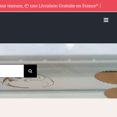
 sur mesure, 📦 une Livraison Gratuite en France* |