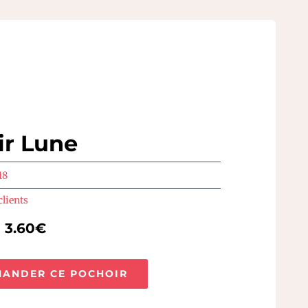
ir Lune
18
clients
e 3.60€
ANDER CE POCHOIR