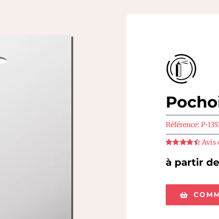
Pocho
Référence:
P-135
Avis 
Note
4.5
sur
5
à partir d
COMM