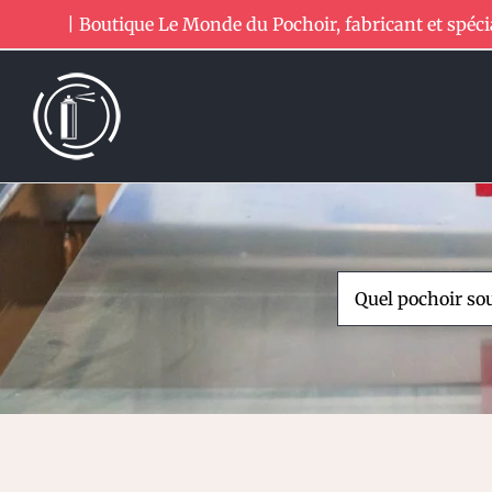
Passer
| Boutique Le Monde du Pochoir, fabricant et spéci
au
contenu
Rechercher: