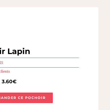
r Lapin
21
clients
e 3.60€
ANDER CE POCHOIR