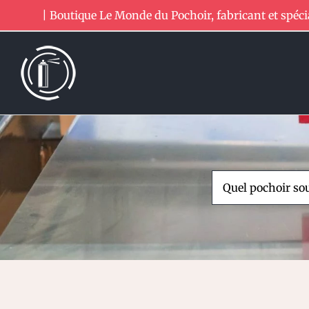
Passer
| Boutique Le Monde du Pochoir, fabricant et spéci
au
contenu
Rechercher: