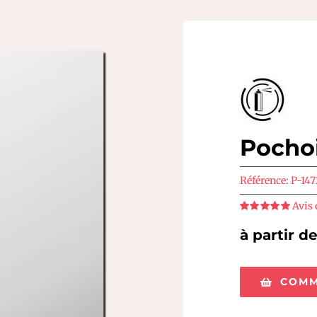
Pochoi
Référence:
P-147
Avis 
Note
5
sur 5
à partir d
COMM