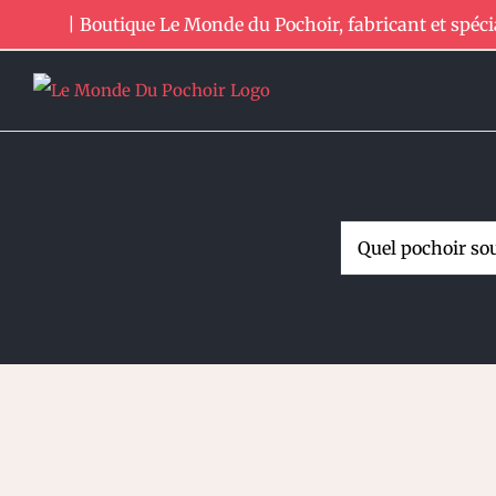
Passer
| Boutique Le Monde du Pochoir, fabricant et spéci
au
contenu
Rechercher: