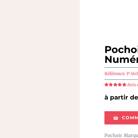
Pocho
Numér
Référence:
P-140
Avis 
Note
5
sur 5
à partir d
COMM
Pochoir Marqu