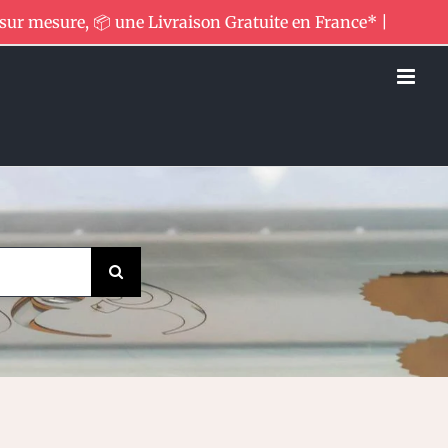
 sur mesure, 📦 une Livraison Gratuite en France* |