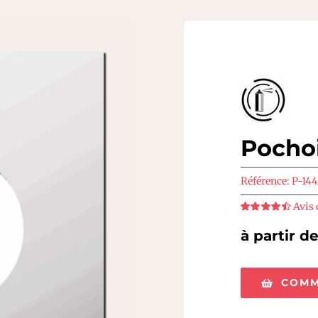
Pocho
Référence:
P-144
Avis 
Note
4.5
sur
5
à partir d
COMM