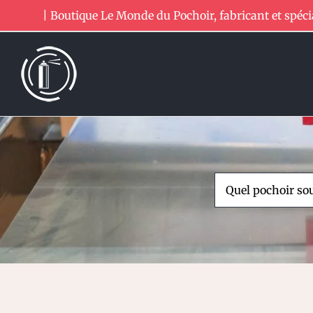
Passer
| Boutique Le Monde du Pochoir, fabricant et spéci
au
contenu
Rechercher: