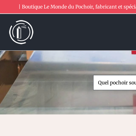
Passer
| Boutique Le Monde du Pochoir, fabricant et spéci
au
contenu
Rechercher: