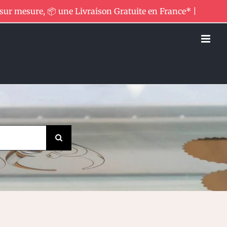
 sur mesure, 📦 une Livraison Gratuite en France* |