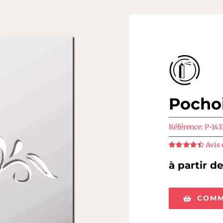
Pocho
Référence:
P-143
Avis 
Note
4.5
sur
5
à partir d
COMM