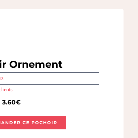
ir Ornement
12
clients
e 3.60€
ANDER CE POCHOIR