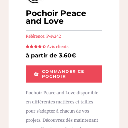
Pochoir Peace
and Love
Référence:
P-14242
Avis clients
Note
4.5
sur
à partir de 3.60€
5
COMMANDER CE
POCHOIR
Pochoir Peace and Love disponible
en différentes matières et tailles
pour s’adapter à chacun de vos
projets. Découvrez dès maintenant