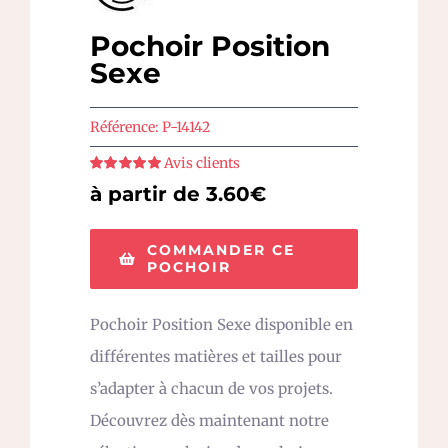
Pochoir Position
Sexe
Référence:
P-14142
Avis clients
Note
5
sur 5
à partir de 3.60€
COMMANDER CE
POCHOIR
Pochoir Position Sexe disponible en
différentes matières et tailles pour
s’adapter à chacun de vos projets.
Découvrez dès maintenant notre