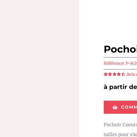
Pocho
Référence:
P-142
Avis 
Note
4.5
sur
5
à partir d
COMM
Pochoir Coeurs
tailles pour s’