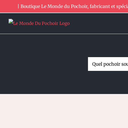
Passer
| Boutique Le Monde du Pochoir, fabricant et spéci
au
contenu
Rechercher: