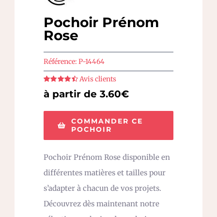
Pochoir Prénom
Rose
Référence:
P-14464
Avis clients
Note
4.5
sur
à partir de 3.60€
5
COMMANDER CE
POCHOIR
Pochoir Prénom Rose disponible en
différentes matières et tailles pour
s’adapter à chacun de vos projets.
Découvrez dès maintenant notre