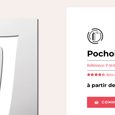
Pochoi
Référence:
P-14
Avis 
Note
4.5
sur
5
à partir d
COMM