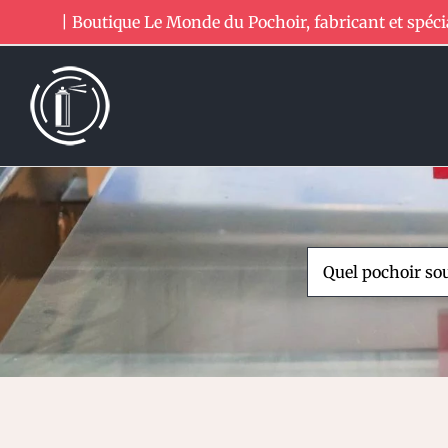
Passer
| Boutique Le Monde du Pochoir, fabricant et spéci
au
contenu
Rechercher: