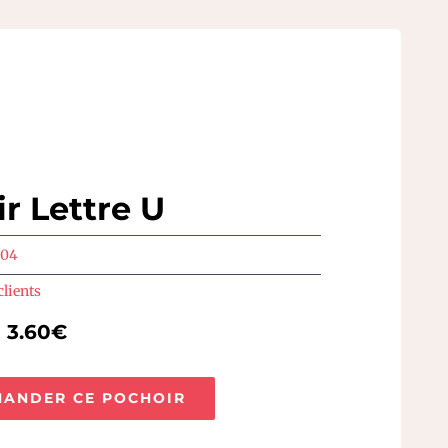
r Lettre U
004
clients
e 3.60€
ANDER CE POCHOIR