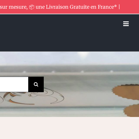
 sur mesure, 📦 une Livraison Gratuite en France* |