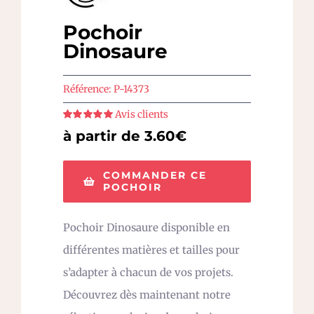
Pochoir
Dinosaure
Référence:
P-14373
Avis clients
Note
5
sur 5
à partir de 3.60€
COMMANDER CE
POCHOIR
Pochoir Dinosaure disponible en
différentes matières et tailles pour
s’adapter à chacun de vos projets.
Découvrez dès maintenant notre