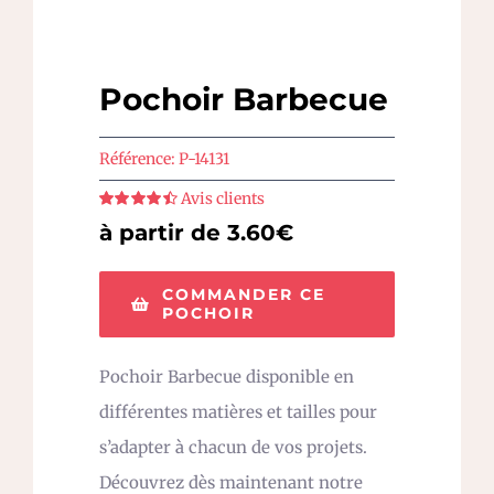
Pochoir Barbecue
Référence:
P-14131
Avis clients
Note
4.5
sur
à partir de 3.60€
5
COMMANDER CE
POCHOIR
Pochoir Barbecue disponible en
différentes matières et tailles pour
s’adapter à chacun de vos projets.
Découvrez dès maintenant notre