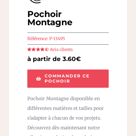
Pochoir
Montagne
Référence:
P-13495
Avis clients
Note
4.5
sur
à partir de 3.60€
5
COMMANDER CE
POCHOIR
Pochoir Montagne disponible en
différentes matières et tailles pour
s’adapter à chacun de vos projets.
Découvrez dès maintenant notre