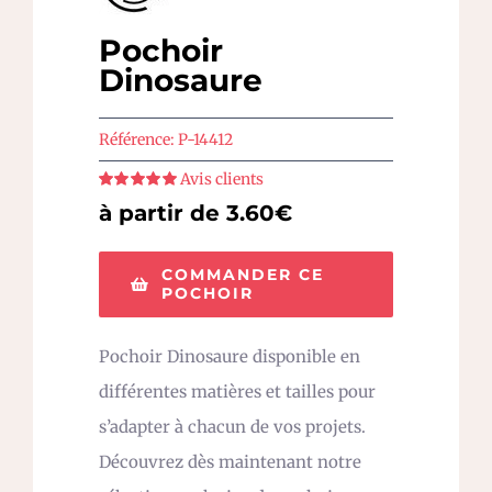
Pochoir
Dinosaure
Référence:
P-14412
Avis clients
Note
5
sur 5
à partir de 3.60€
COMMANDER CE
POCHOIR
Pochoir Dinosaure disponible en
différentes matières et tailles pour
s’adapter à chacun de vos projets.
Découvrez dès maintenant notre