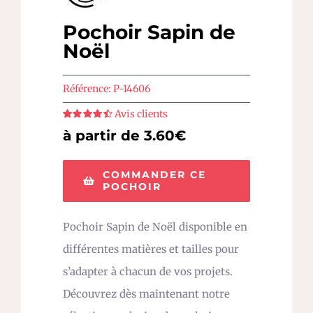
Pochoir Sapin de
Noël
Référence:
P-14606
Avis clients
Note
4.5
sur
à partir de 3.60€
5
COMMANDER CE
POCHOIR
Pochoir Sapin de Noël disponible en
différentes matières et tailles pour
s’adapter à chacun de vos projets.
Découvrez dès maintenant notre