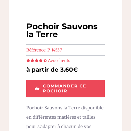
Pochoir Sauvons
la Terre
Référence:
P-14537
Avis clients
Note
4.5
sur
à partir de 3.60€
5
COMMANDER CE
POCHOIR
Pochoir Sauvons la Terre disponible
en différentes matières et tailles
pour s’adapter à chacun de vos