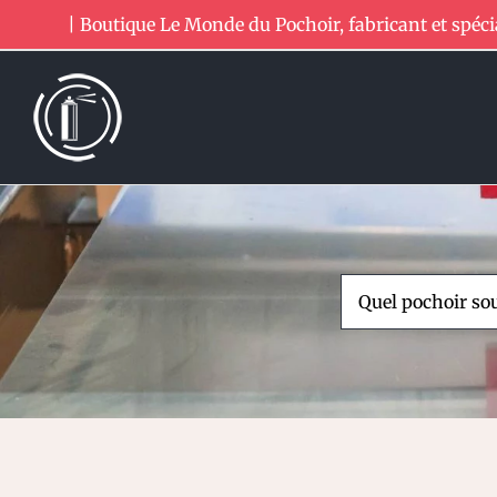
Passer
| Boutique Le Monde du Pochoir, fabricant et spéci
au
contenu
Rechercher: