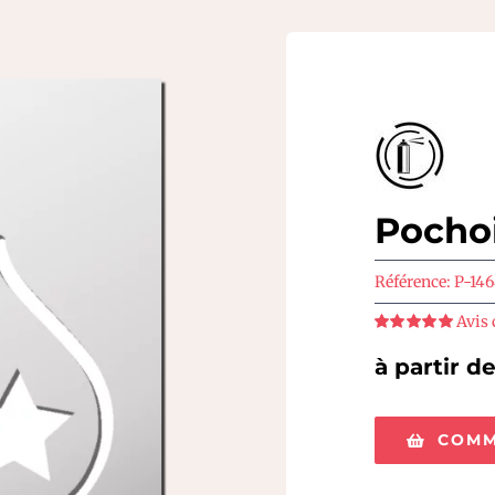
Pochoi
Référence:
P-146
Avis 
Note
5
sur 5
à partir d
COMM