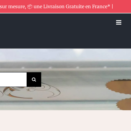
 sur mesure, 📦 une Livraison Gratuite en France* |