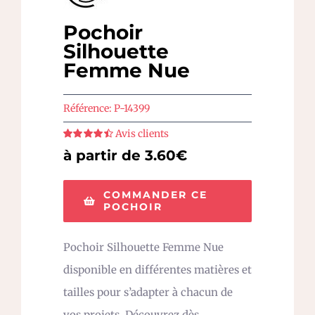
Pochoir
Silhouette
Femme Nue
Référence:
P-14399
Avis clients
Note
4.5
sur
à partir de 3.60€
5
COMMANDER CE
POCHOIR
Pochoir Silhouette Femme Nue
disponible en différentes matières et
tailles pour s’adapter à chacun de
vos projets. Découvrez dès