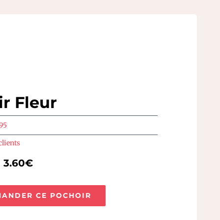
r Fleur
95
clients
e 3.60€
ANDER CE POCHOIR