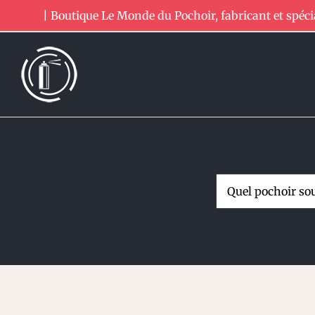
Passer
| Boutique Le Monde du Pochoir, fabricant et spéci
au
contenu
Rechercher: