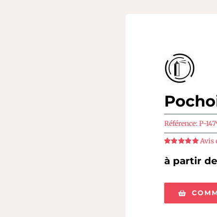
Pochoi
Référence:
P-147
Avis 
Note
5
sur 5
à partir d
COMM