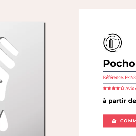
Pochoi
Référence:
P-148
Avis 
Note
4.5
sur
5
à partir d
COMM