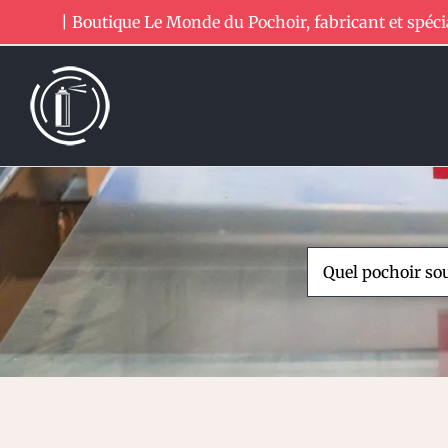
Passer
| Boutique Le Monde du Pochoir, fabricant et spéci
au
contenu
Rechercher: