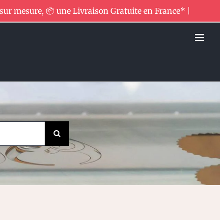
 sur mesure, 📦 une Livraison Gratuite en France* |