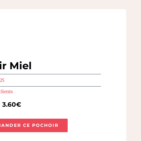
r Miel
25
clients
e 3.60€
ANDER CE POCHOIR