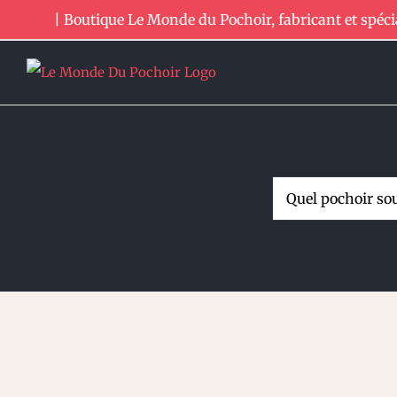
Passer
| Boutique Le Monde du Pochoir, fabricant et spéci
au
contenu
Rechercher: