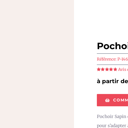
Pochoi
Référence:
P-146
Avis 
Note
5
sur 5
à partir d
COMM
Pochoir Sapin d
pour s’adapter