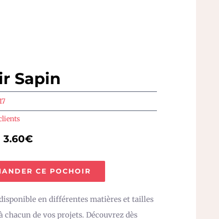
r Sapin
17
clients
e 3.60€
ANDER CE POCHOIR
isponible en différentes matières et tailles
 à chacun de vos projets. Découvrez dès