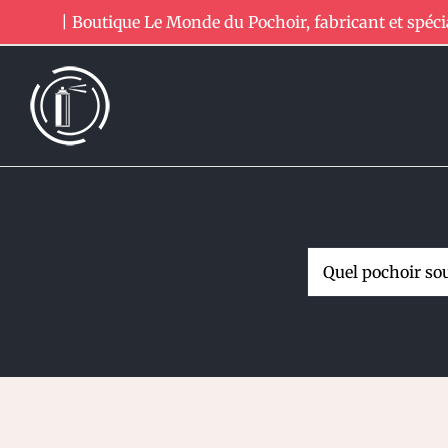
Passer
| Boutique Le Monde du Pochoir, fabricant et spéci
au
contenu
Rechercher: