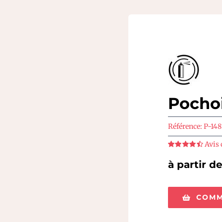
Pocho
Référence:
P-148
Avis 
Note
4.5
sur
5
à partir d
COMM