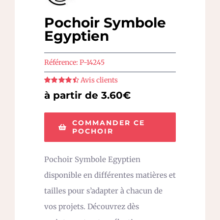
Pochoir Symbole
Egyptien
Référence:
P-14245
Avis clients
Note
4.5
sur
à partir de 3.60€
5
COMMANDER CE
POCHOIR
Pochoir Symbole Egyptien
disponible en différentes matières et
tailles pour s’adapter à chacun de
vos projets. Découvrez dès